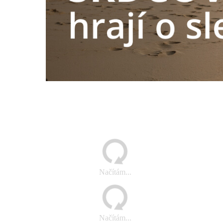
Načítám...
Načítám...