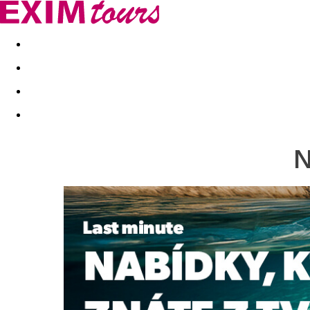
Akční nabídky
Last minute
First minute - Exotika a zim
N