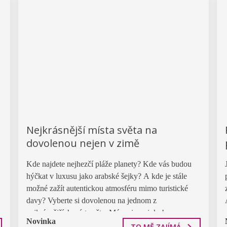
Nejkrásnější místa světa na
dovolenou nejen v zimě
Kde najdete nejhezčí pláže planety? Kde vás budou
hýčkat v luxusu jako arabské šejky? A kde je stále
možné zažít autentickou atmosféru mimo turistické
davy? Vyberte si dovolenou na jednom z
nejkrásnějších míst světa. Máme i novinky!
Novinka
TO MĚ ZAJÍMÁ