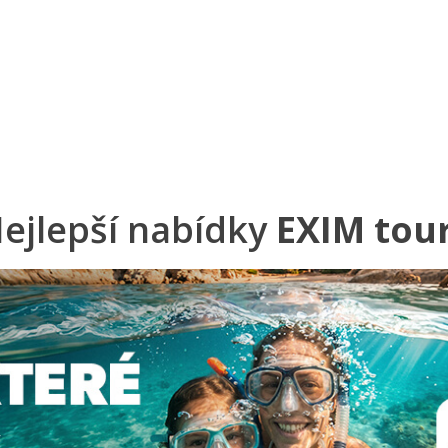
a u moře
Animační kluby
First minute – Léto 2027
Vě
ejlepší nabídky
EXIM tou