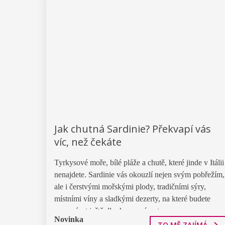
Jak chutná Sardinie? Překvapí vás
víc, než čekáte
Tyrkysové moře, bílé pláže a chutě, které jinde v Itálii
nenajdete. Sardinie vás okouzlí nejen svým pobřežím,
ale i čerstvými mořskými plody, tradičními sýry,
místními víny a sladkými dezerty, na které budete
vzpomínat ještě dlouho po návratu.
Novinka
TO MĚ ZAJÍMÁ