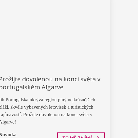
Prožijte dovolenou na konci světa v
portugalském Algarve
Jih Portugalska ukrývá region plný nejkrásnějších
pláží, skvěle vybavených letovisek a turistických
zajímavostí. Prožijte dovolenou na konci světa v
Algarve!
Novinka
TO MĚ ZAJÍMÁ