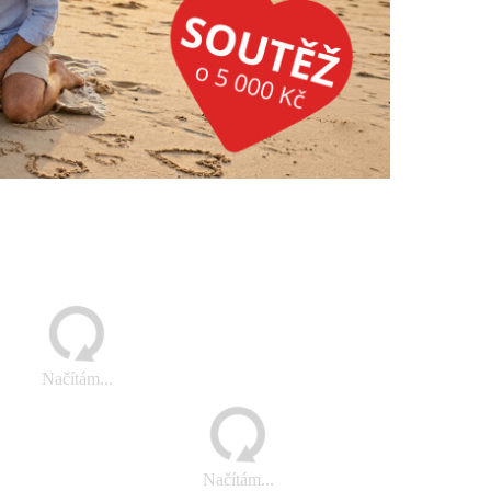
Načítám...
Načítám...