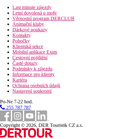
0 m
Vzdálenost k pláži
Last minute zájezdy
Letní dovolená u moře
Pláž
Věrnostní program DERCLUB
Animační kluby
Dárkové poukazy
Druh pláže
Kontakty
Lehátka a slunečníky na pláži zdarma
Pobočky
Hotel přímo u pláže
Klientská sekce
Mobilní aplikace Exim
Bazény
Cestovní pojištění
Časté dotazy
Podmínky k zájezdu
Bar u bazénu
Informace pro klienty
Lehátka u bazénu
Kariéra
Slunečníky u bazénu
Ochrana osobních údajů
Nastavení soukromí
Fotogalerie
Po-Ne 7-22 hod.
255 787 787
Copyright © 2026, DER Touristik CZ a.s.