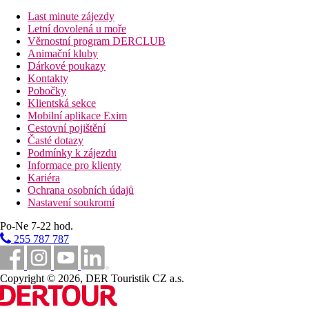
14 km
Last minute zájezdy
Vzdálenost od nejbližšího letiště
Letní dovolená u moře
Věrnostní program DERCLUB
Animační kluby
Fotogalerie
Dárkové poukazy
Kontakty
Pobočky
Klientská sekce
Mobilní aplikace Exim
Cestovní pojištění
Časté dotazy
Podmínky k zájezdu
Informace pro klienty
Kariéra
Ochrana osobních údajů
Nastavení soukromí
Po-Ne 7-22 hod.
255 787 787
Copyright © 2026, DER Touristik CZ a.s.