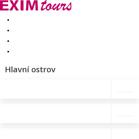
Akční nabídky
Last minute
First minute - Exotika a zim
Hlavní ostrov