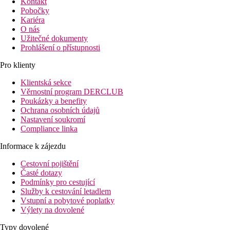
Kontakt
Pobočky
Kariéra
O nás
Užitečné dokumenty
Prohlášení o přístupnosti
Pro klienty
Klientská sekce
Věrnostní program DERCLUB
Poukázky a benefity
Ochrana osobních údajů
Nastavení soukromí
Compliance linka
Informace k zájezdu
Cestovní pojištění
Časté dotazy
Podmínky pro cestující
Služby k cestování letadlem
Vstupní a pobytové poplatky
Výlety na dovolené
Typy dovolené