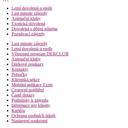
Letní dovolená u moře
Last minute zájezdy
Animační kluby
Exotická dovolená
Dovolená s dětmi zdarma
Poznávací zájezdy
Last minute zájezdy
Letní dovolená u moře
Věrnostní program DERCLUB
Animační kluby
Dárkové poukazy
Kontakty
Pobočky
Klientská sekce
Mobilní aplikace Exim
Cestovní pojištění
Časté dotazy
Podmínky k zájezdu
Informace pro klienty
Kariéra
Ochrana osobních údajů
Nastavení soukromí