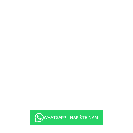
 možnost transferu zdarma (2minuty jízdy)
otelu Grove požádat o voucher. Po příchodu na pláž voucher předložíte n
ubu Solymar během dne od 11:00 a 12:30 a také mezi 15:00 a 18:30.
ry
WHATSAPP - NAPIŠTE NÁM
y
ry
 káva a čaj. Cappuccino, Latté, Espresso, Americano jsou za extra popla