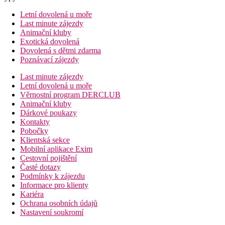
Letní dovolená u moře
Last minute zájezdy
Animační kluby
Exotická dovolená
Dovolená s dětmi zdarma
Poznávací zájezdy
Last minute zájezdy
Letní dovolená u moře
Věrnostní program DERCLUB
Animační kluby
Dárkové poukazy
Kontakty
Pobočky
Klientská sekce
Mobilní aplikace Exim
Cestovní pojištění
Časté dotazy
Podmínky k zájezdu
Informace pro klienty
Kariéra
Ochrana osobních údajů
Nastavení soukromí