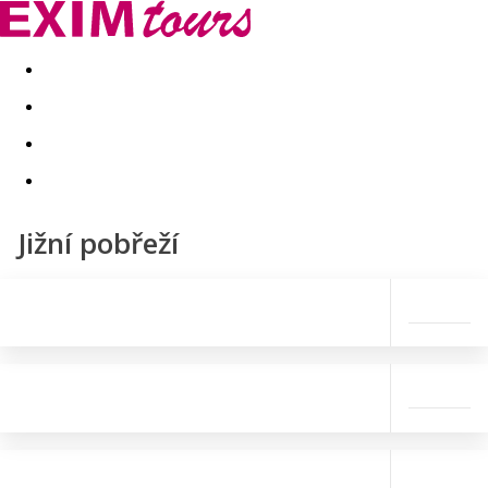
Akční nabídky
Last minute
First minute - Exotika a zim
Jižní pobřeží