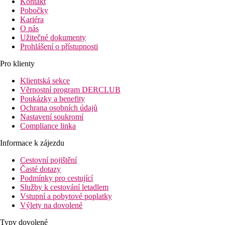
Kontakt
Pobočky
Kariéra
O nás
Užitečné dokumenty
Prohlášení o přístupnosti
Pro klienty
Klientská sekce
Věrnostní program DERCLUB
Poukázky a benefity
Ochrana osobních údajů
Nastavení soukromí
Compliance linka
Informace k zájezdu
Cestovní pojištění
Časté dotazy
Podmínky pro cestující
Služby k cestování letadlem
Vstupní a pobytové poplatky
Výlety na dovolené
Typy dovolené