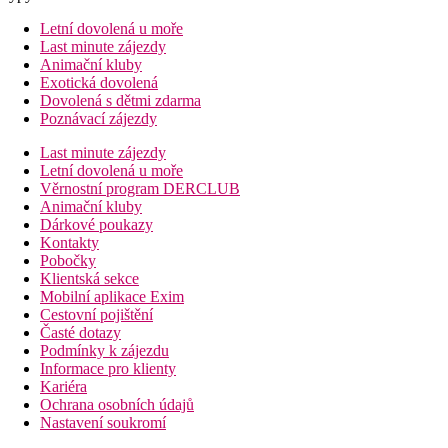
Letní dovolená u moře
Last minute zájezdy
Animační kluby
Exotická dovolená
Dovolená s dětmi zdarma
Poznávací zájezdy
Last minute zájezdy
Letní dovolená u moře
Věrnostní program DERCLUB
Animační kluby
Dárkové poukazy
Kontakty
Pobočky
Klientská sekce
Mobilní aplikace Exim
Cestovní pojištění
Časté dotazy
Podmínky k zájezdu
Informace pro klienty
Kariéra
Ochrana osobních údajů
Nastavení soukromí