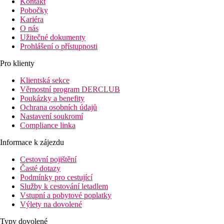
Kontakt
Pobočky
Kariéra
O nás
Užitečné dokumenty
Prohlášení o přístupnosti
Pro klienty
Klientská sekce
Věrnostní program DERCLUB
Poukázky a benefity
Ochrana osobních údajů
Nastavení soukromí
Compliance linka
Informace k zájezdu
Cestovní pojištění
Časté dotazy
Podmínky pro cestující
Služby k cestování letadlem
Vstupní a pobytové poplatky
Výlety na dovolené
Typy dovolené