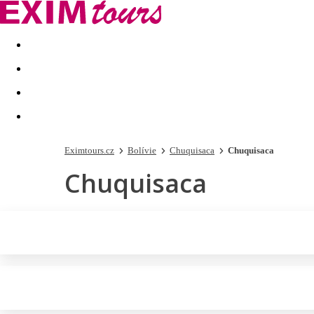
Akční nabídky
Last minute
First minute - Exotika a zim
Eximtours.cz
Bolívie
Chuquisaca
Chuquisaca
Chuquisaca