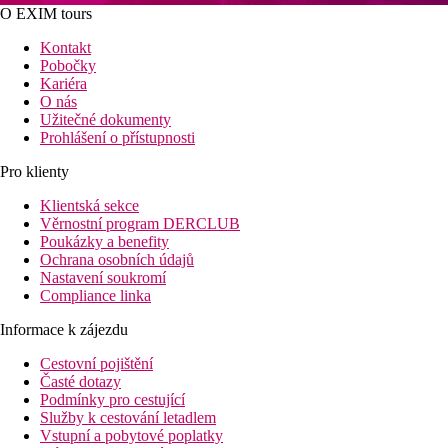
O EXIM tours
Kontakt
Pobočky
Kariéra
O nás
Užitečné dokumenty
Prohlášení o přístupnosti
Pro klienty
Klientská sekce
Věrnostní program DERCLUB
Poukázky a benefity
Ochrana osobních údajů
Nastavení soukromí
Compliance linka
Informace k zájezdu
Cestovní pojištění
Časté dotazy
Podmínky pro cestující
Služby k cestování letadlem
Vstupní a pobytové poplatky