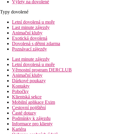
Výlety na dovolené
Typy dovolené
Letní dovolená u moře
Last minute zájezdy
Animační kluby
Exotická dovolená
Dovolená s dětmi zdarma
Poznávací zájezdy
Last minute zájezdy
Letní dovolená u moře
Věrnostní program DERCLUB
Animační kluby
Dárkové poukazy
Kontakty
Pobočky
Klientská sekce
Mobilní aplikace Exim
Cestovní pojištění
Časté dotazy
Podmínky k zájezdu
Informace pro klienty
Kariéra