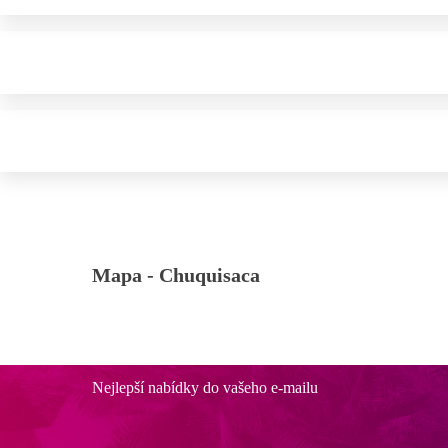
Mapa -
Chuquisaca
Nejlepší nabídky do vašeho e-mailu