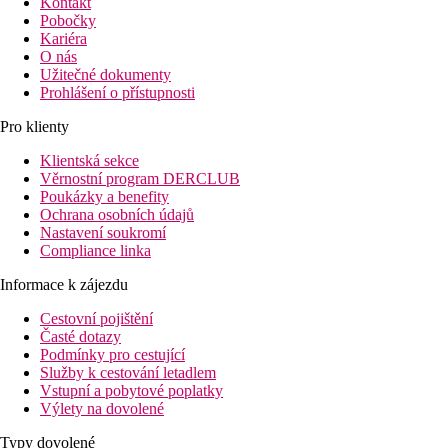
Kontakt
Pobočky
Kariéra
O nás
Užitečné dokumenty
Prohlášení o přístupnosti
Pro klienty
Klientská sekce
Věrnostní program DERCLUB
Poukázky a benefity
Ochrana osobních údajů
Nastavení soukromí
Compliance linka
Informace k zájezdu
Cestovní pojištění
Časté dotazy
Podmínky pro cestující
Služby k cestování letadlem
Vstupní a pobytové poplatky
Výlety na dovolené
Typy dovolené