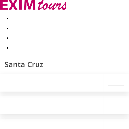
Akční nabídky
Last minute
First minute - Exotika a zim
Santa Cruz