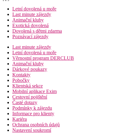
Letní dovolená u moře
Last minute zájezdy
Animační kluby
Exotická dovolená
Dovolená s dětmi zdarma
Poznávací zájezdy
Last minute zájezdy
Letní dovolená u moře
Věrnostní program DERCLUB
Animační kluby
Dárkové poukazy
Kontakty
Pobočky
Klientská sekce
Mobilní aplikace Exim
Cestovní pojištění
Časté dotazy
Podmínky k zájezdu
Informace pro klienty
Kariéra
Ochrana osobních údajů
Nastavení soukromí