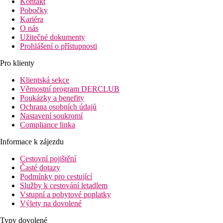
Kontakt
Pobočky
Kariéra
O nás
Užitečné dokumenty
Prohlášení o přístupnosti
Pro klienty
Klientská sekce
Věrnostní program DERCLUB
Poukázky a benefity
Ochrana osobních údajů
Nastavení soukromí
Compliance linka
Informace k zájezdu
Cestovní pojištění
Časté dotazy
Podmínky pro cestující
Služby k cestování letadlem
Vstupní a pobytové poplatky
Výlety na dovolené
Typy dovolené