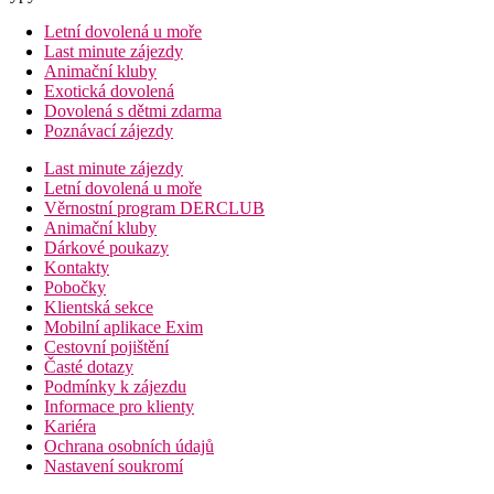
Letní dovolená u moře
Last minute zájezdy
Animační kluby
Exotická dovolená
Dovolená s dětmi zdarma
Poznávací zájezdy
Last minute zájezdy
Letní dovolená u moře
Věrnostní program DERCLUB
Animační kluby
Dárkové poukazy
Kontakty
Pobočky
Klientská sekce
Mobilní aplikace Exim
Cestovní pojištění
Časté dotazy
Podmínky k zájezdu
Informace pro klienty
Kariéra
Ochrana osobních údajů
Nastavení soukromí