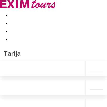
Akční nabídky
Last minute
First minute - Exotika a zim
Tarija