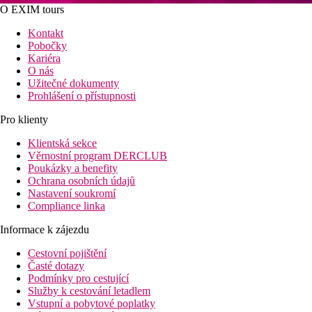
O EXIM tours
Kontakt
Pobočky
Kariéra
O nás
Užitečné dokumenty
Prohlášení o přístupnosti
Pro klienty
Klientská sekce
Věrnostní program DERCLUB
Poukázky a benefity
Ochrana osobních údajů
Nastavení soukromí
Compliance linka
Informace k zájezdu
Cestovní pojištění
Časté dotazy
Podmínky pro cestující
Služby k cestování letadlem
Vstupní a pobytové poplatky