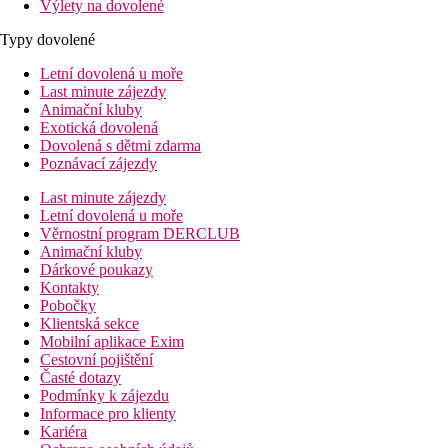
Výlety na dovolené
Typy dovolené
Letní dovolená u moře
Last minute zájezdy
Animační kluby
Exotická dovolená
Dovolená s dětmi zdarma
Poznávací zájezdy
Last minute zájezdy
Letní dovolená u moře
Věrnostní program DERCLUB
Animační kluby
Dárkové poukazy
Kontakty
Pobočky
Klientská sekce
Mobilní aplikace Exim
Cestovní pojištění
Časté dotazy
Podmínky k zájezdu
Informace pro klienty
Kariéra