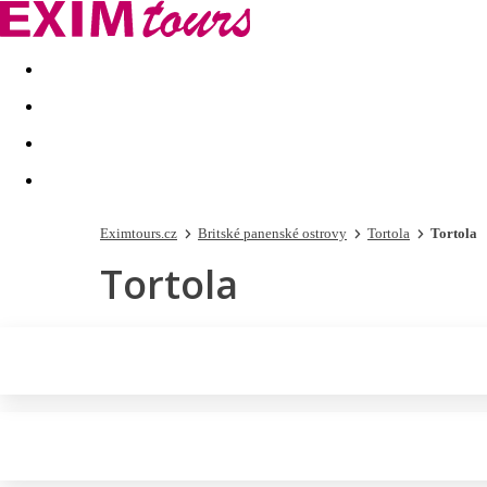
Akční nabídky
Last minute
First minute - Exotika a zim
Eximtours.cz
Britské panenské ostrovy
Tortola
Tortola
Tortola