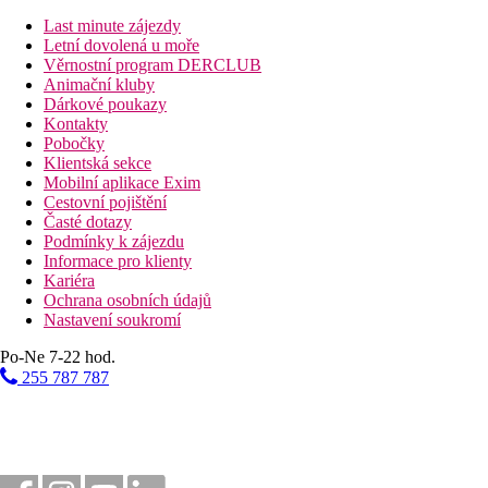
vstupní hala s recepcí
hlavní restaurace
Last minute zájezdy
několik restaurací s obsluhou
Letní dovolená u moře
bar (v lobby, u bazénu)
Věrnostní program DERCLUB
snack bar
Animační kluby
obchůdky
Dárkové poukazy
připojení k internetu
Kontakty
Wi-Fi (za poplatek)
Pobočky
konferenční místnost
Klientská sekce
amfiteátr
Mobilní aplikace Exim
bazén s integrovaným brouzdalištěm
Cestovní pojištění
aquapark (1.6.–15.9.)
Časté dotazy
dětský bazén
Podmínky k zájezdu
miniklub (pro děti 3–16 let)
Informace pro klienty
dětské hřiště
Kariéra
bazén (lehátka a slunečníky zdarma)
Ochrana osobních údajů
Nastavení soukromí
Popis pláže
písčitá
Po-Ne 7-22 hod.
lehátka, slunečníky a osušky zdarma
255 787 787
plážový bar
Sportovní aktivity zdarma
animační a večerní programy
10 tenisových kurtů (vybavení za poplatek)