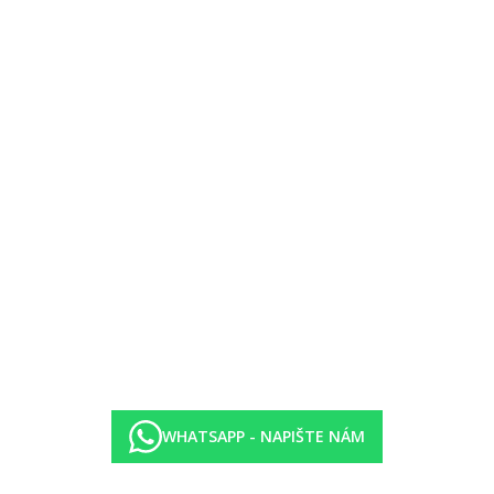
u (12.30–14.30), večeře formou bufetu (18.30–20.30)
WHATSAPP - NAPIŠTE NÁM
ých nápojů a místních alkoholických nápojů (10.00-22.00)
ena hotelem a mohou se změnit