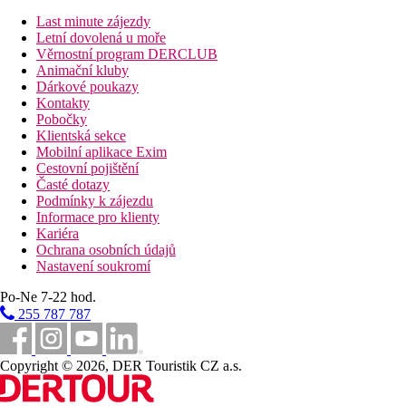
telefon (za poplatek)
TV/sat.
Last minute zájezdy
Wi-Fi (zdarma)
Letní dovolená u moře
minibar
Věrnostní program DERCLUB
trezor (zdarma)
Animační kluby
set na přípravu kávy
Dárkové poukazy
koupelna/WC (vysoušeč vlasů)
Kontakty
balkón
Pobočky
Klientská sekce
Popis pláže
Mobilní aplikace Exim
písčitá
Cestovní pojištění
lehátka a slunečníky za poplatek
Časté dotazy
Podmínky k zájezdu
Sportovní aktivity zdarma
Informace pro klienty
venkovní bazén na střeše
Kariéra
stolní tenis
Ochrana osobních údajů
kulečník
Nastavení soukromí
vířivka
fitness
Po-Ne 7-22 hod.
255 787 787
Sportovní aktivity za příplatek
sauna
pára
Copyright © 2026, DER Touristik CZ a.s.
masáže
vodní sporty na pláži