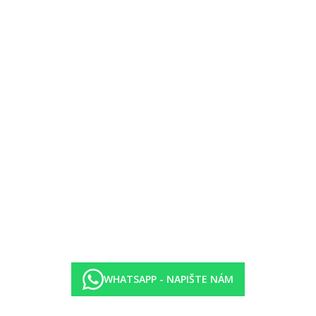
unečníky zdarma)
WHATSAPP - NAPIŠTE NÁM