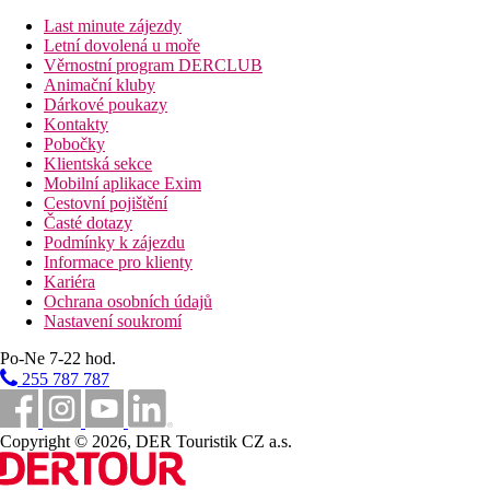
vstupní hala s recepcí
Last minute zájezdy
trezor (za poplatek)
Letní dovolená u moře
hlavní restaurace
Věrnostní program DERCLUB
lobby bar
Animační kluby
kavárna
Dárkové poukazy
Wi-Fi (zdarma)
Kontakty
bar u bazénu
Pobočky
venkovní bazén (lehátka a slunečníky zdarma)
Klientská sekce
dětský bazén
Mobilní aplikace Exim
dětské hřiště
Cestovní pojištění
miniklub
Časté dotazy
SPA centrum
Podmínky k zájezdu
kadeřnictví
Informace pro klienty
obchod
Kariéra
minimarket
Ochrana osobních údajů
fitness centrum
Nastavení soukromí
směnárna
konferenční místnost
Po-Ne 7-22 hod.
kasino
255 787 787
Popis pláže
písčitá
Copyright © 2026, DER Touristik CZ a.s.
Sportovní aktivity zdarma
animační a večerní programy