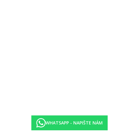
a písečné duny)
WHATSAPP - NAPIŠTE NÁM
10.00–12.00 a 15.00–18.00 hod.)