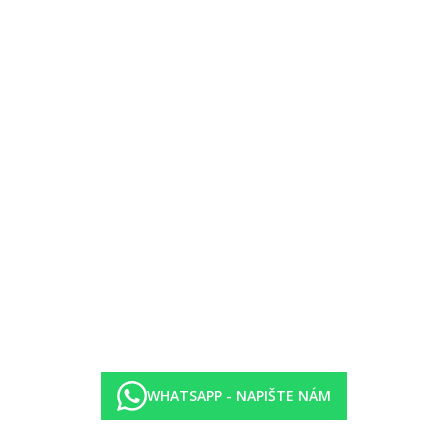
ýše uvedené vybavení)
, mohou být umístěny v méně výhodné poloze
WHATSAPP - NAPIŠTE NÁM
u)