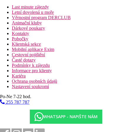
Dvoulůžkový pokoj, Deluxe, Boční výhled moře
: trezor
Last minute zájezdy
zdarma na pokoji, velikost pokoje 30 m2, hlavní budova,
Letní dovolená u moře
boční výhled moře
Věrnostní program DERCLUB
Dvoulůžkový pokoj, Deluxe, Frontal Sea View
: trezor
Animační kluby
zdarma na pokoji, velikost pokoje 30 m2, hlavní budova,
Dárkové poukazy
výhled na moře
Kontakty
Studio, Výhled park
: trezor zdarma na pokoji,
Pobočky
prostornější, velikost pokoje 35 m2, hlavní budova
Klientská sekce
Studio, Výhled moře
: trezor zdarma na pokoji,
Mobilní aplikace Exim
prostornější, velikost pokoje 35 m2, hlavní budova,
Cestovní pojištění
výhled na moře
Časté dotazy
Rodinný pokoj, Výhled park
: 2 oddělené ložnice, 2
Podmínky k zájezdu
koupelny, velikost pokoje 40 m2, ve vedlejších budovách
Informace pro klienty
Apartmán, Deluxe, Výhled park
: trezor zdarma na
Kariéra
pokoji, 1 oddělená ložnice, velikost pokoje 40 m2, hlavní
Ochrana osobních údajů
budova
Nastavení soukromí
Apartmá, Deluxe, Frontal Sea View:
trezor zdarma na
pokoji, 1 oddělená ložnice, velikost pokoje 40 m2, hlavní
Po-Ne 7-22 hod.
budova, výhled na moře
255 787 787
Rodinný apartmán
: trezor zdarma na pokoji, 2 ložnice,
velikost pokoje 45 m2, vedlejší budova
WHATSAPP - NAPIŠTE NÁM
Popis hotelu
vstupní hala s recepcí
výtahy