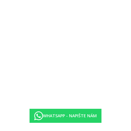
hled na bazén.
a)
WHATSAPP - NAPIŠTE NÁM