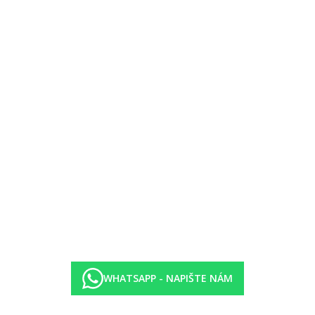
zdarma)
30–14.30 oběd formou bufetu, 18.30–21.00 večeře formou bufetu, k pití
dně tradiční bulharská nebo italská večeře
, palačinky, hranolky, sendviče
oholické nápoje, vybrané alkoholické nápoje (místní výroby, některé im
eny hotelem a mohou se změnit
WHATSAPP - NAPIŠTE NÁM