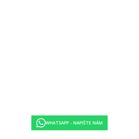
ýše uvedené vybavení)
cí částí
ástí
cí částí, výhled na moře
ělená ložnice
WHATSAPP - NAPIŠTE NÁM