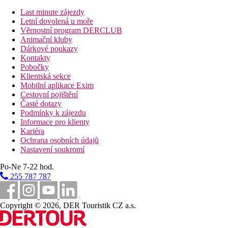
Last minute zájezdy
Zábava
Letní dovolená u moře
6× týdně animační programy (červenec-srpen) v rámci letoviska
Věrnostní program DERCLUB
Animační kluby
Děti
Dárkové poukazy
Miniklub, dětská postýlka zdarma (na vyžádání)
Kontakty
Pobočky
Internet
Klientská sekce
Zdarma:
WiFi ve veřejných prostorách
Mobilní aplikace Exim
Cestovní pojištění
Web
Časté dotazy
http://www.albena.bg
Podmínky k zájezdu
Oficiální kategorie
Informace pro klienty
4 hvězdičky
Kariéra
Ochrana osobních údajů
Nastavení soukromí
Vzdálenosti
Po-Ne 7-22 hod.
40 km
255 787 787
Vzdálenost od nejbližšího letiště
0 m
Copyright © 2026, DER Touristik CZ a.s.
Vzdálenost k pláži
500 m