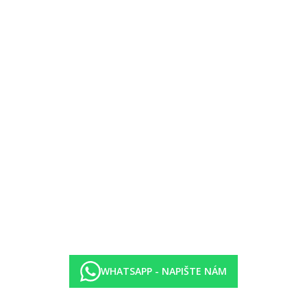
ýt umístěny v méně výhodné poloze
vnými dveřmi
oddělené posuvnými dveřmi, výhled na moře
ncept, výhled na moře
oncept, výhled na moře
, ložnice a obývací pokoj oddělené posuvnými dveřmi, výhled na mo
a moře
le dostupnosti)
 rezervace předem)
WHATSAPP - NAPIŠTE NÁM