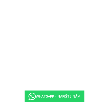
půjčení na recepci, WC)
ýše uvedené vybavení)
WHATSAPP - NAPIŠTE NÁM