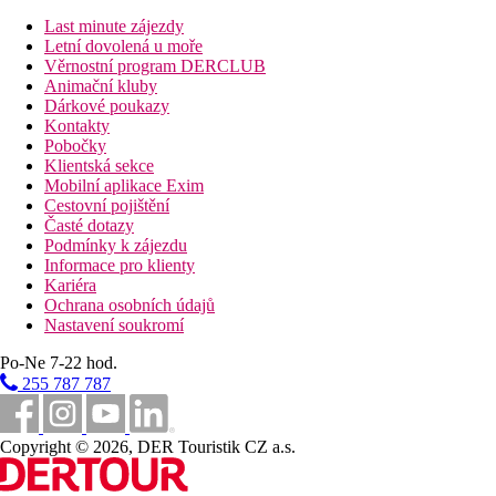
dvoulůžkový pokoj, výhled do zahrady.
Last minute zájezdy
Dvoulůžkový pokoj s bořním výhledem na moře:
viz
Letní dovolená u moře
dvoulůžkový pokoj, boční výhled na moře.
Věrnostní program DERCLUB
Dvoulůžkový pokoj s výhledem na moře: viz
Animační kluby
dvoulůžkový pokoj,
výhled na moře
Dárkové poukazy
Dvoulůžkový pokoj s výhledem do zahrady Priority
Kontakty
location:
viz dvoulůžkový pokoj, výhled do zahrady.
Pobočky
(nejlepší výhled do zahrady, která má přes 40.000m2), cca
Klientská sekce
21-25m2
Mobilní aplikace Exim
Dvoulůžkový pokoj s výhledem na moře Priority
Cestovní pojištění
location:
viz dvoulůžkový pokoj, výhled do zahrady.
Časté dotazy
(navíc jedinečný výhled na Jaderské moře), cca 21-25m2
Podmínky k zájezdu
Dvoulůžkový pokoj propojený:
2x dvoulůžkový pokoj,
Informace pro klienty
oddělený
Kariéra
Family pokoj:
viz dvoulůžkový pokoj,jedna místnost, cca
Ochrana osobních údajů
30m2
Nastavení soukromí
Junior suita s výhledem na moře:
viz dvoulůžkový
pokoj, jedna místnost, pohovka, cca 32 m2
Po-Ne 7-22 hod.
Junior suita s výhledem do zahrady:
viz dvoulůžkový
255 787 787
pokoj, jedna místnost s obytnou části (pohovka), terasa,
cca 47 m2
Přistýlka formou sofa nebo rozkládací postele.
Copyright © 2026, DER Touristik CZ a.s.
Popis hotelu