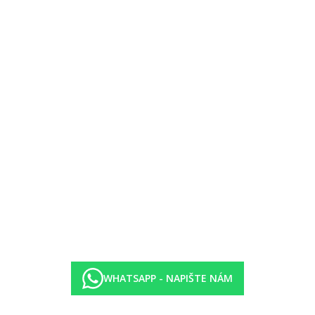
ý pokoj, strana k moři.
j, výhled na moře.
 dvoulůžkový pokoj, místo balkonu terasa.
lůžkový pokoj
ma, osušky za poplatek)
WHATSAPP - NAPIŠTE NÁM