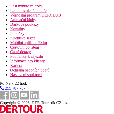
dvoulůžko a ve druhé ložnici patrová postel), TV,
Last minute zájezdy
možnost ubytování 4 osob (3 dospělé osoby a 1 dítě nebo
Letní dovolená u moře
2 dospělé osoby a 2 děti), velikost pokoje cca 34 m2.
Věrnostní program DERCLUB
Rodinná (Family) Suita 2 ložnice:
dvě oddělené ložnice,
Animační kluby
4x pevné lůžko, vybavení viz dvoulůžkový pokoj,
Dárkové poukazy
maximální obsazenost 4 dospělé osoby a 1 dítě nebo 2
Kontakty
dospělé osoby a 3 děti, cca 42m2
Pobočky
Premium Suita 2 ložnice:
v části premium, 4x pevné
Klientská sekce
lůžko, opticky oddělené pokoje, 2x TV, minibar
Mobilní aplikace Exim
(doplňovaný 1x za 3 dny), vybavení viz dvoulůžkový
Cestovní pojištění
pokoj, cca 38m2, maximální kapacita 2 dospělé osoby a 2
Časté dotazy
děti nebo 3 dospělé osoby a 1 dítě, možnost čerpání
Podmínky k zájezdu
služeb premium (bazén v části premium a bar jen pro
Informace pro klienty
klienty části premium)
Kariéra
Dvoulůžkový pokoj KIWI:
v budově KIWI, vybavení
Ochrana osobních údajů
viz dvoulůžkový pokoj, menší pokoje (cca 16m2) v
Nastavení soukromí
budově po rekonstrukci, možnost jedné přistálky pro děti,
výhodnejší poloha budovy (nedaleko hlavní recepce a
Po-Ne 7-22 hod.
restaurace).
255 787 787
Zábava
Denní i večerní animační aktivity pro děti i dospělé (živá hudba,
Copyright © 2026, DER Touristik CZ a.s.
profesionální vystoupení, plovoucí vodní park kousek od pláže v
mělké části moře (za poplatek - není součástí hotelu, v provozu