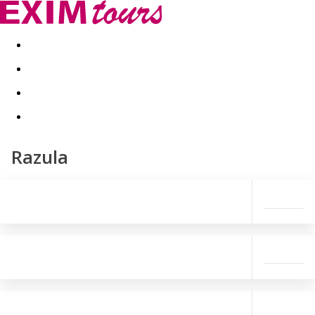
Akční nabídky
Last minute
First minute - Exotika a zim
Razula