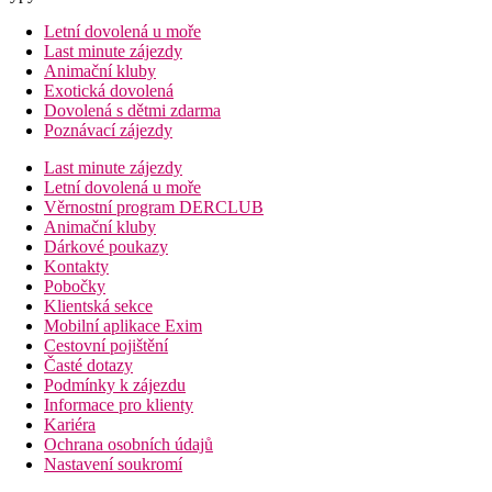
Letní dovolená u moře
Last minute zájezdy
Animační kluby
Exotická dovolená
Dovolená s dětmi zdarma
Poznávací zájezdy
Last minute zájezdy
Letní dovolená u moře
Věrnostní program DERCLUB
Animační kluby
Dárkové poukazy
Kontakty
Pobočky
Klientská sekce
Mobilní aplikace Exim
Cestovní pojištění
Časté dotazy
Podmínky k zájezdu
Informace pro klienty
Kariéra
Ochrana osobních údajů
Nastavení soukromí