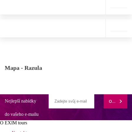
Mapa -
Razula
Nejlepší nabídky
ODEBÍRAT
do vašeho e-mailu
O EXIM tours