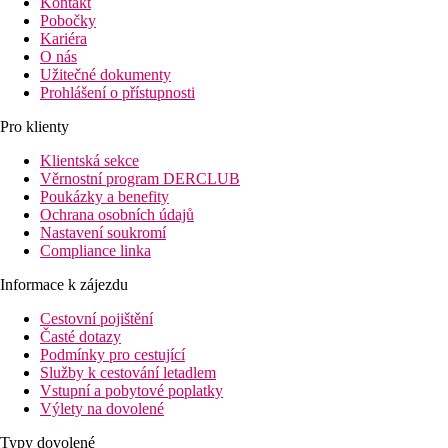
Kontakt
Pobočky
Kariéra
O nás
Užitečné dokumenty
Prohlášení o přístupnosti
Pro klienty
Klientská sekce
Věrnostní program DERCLUB
Poukázky a benefity
Ochrana osobních údajů
Nastavení soukromí
Compliance linka
Informace k zájezdu
Cestovní pojištění
Časté dotazy
Podmínky pro cestující
Služby k cestování letadlem
Vstupní a pobytové poplatky
Výlety na dovolené
Typy dovolené