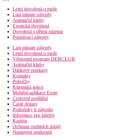
Letní dovolená u moře
Last minute zájezdy
Animační kluby
Exotická dovolená
Dovolená s dětmi zdarma
Poznávací zájezdy
Last minute zájezdy
Letní dovolená u moře
Věrnostní program DERCLUB
Animační kluby
Dárkové poukazy
Kontakty
Pobočky
Klientská sekce
Mobilní aplikace Exim
Cestovní pojištění
Časté dotazy
Podmínky k zájezdu
Informace pro klienty
Kariéra
Ochrana osobních údajů
Nastavení soukromí