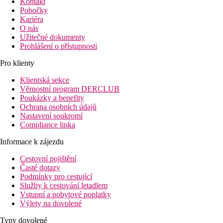
Kontakt
Pobočky
Kariéra
O nás
Užitečné dokumenty
Prohlášení o přístupnosti
Pro klienty
Klientská sekce
Věrnostní program DERCLUB
Poukázky a benefity
Ochrana osobních údajů
Nastavení soukromí
Compliance linka
Informace k zájezdu
Cestovní pojištění
Časté dotazy
Podmínky pro cestující
Služby k cestování letadlem
Vstupní a pobytové poplatky
Výlety na dovolené
Typy dovolené