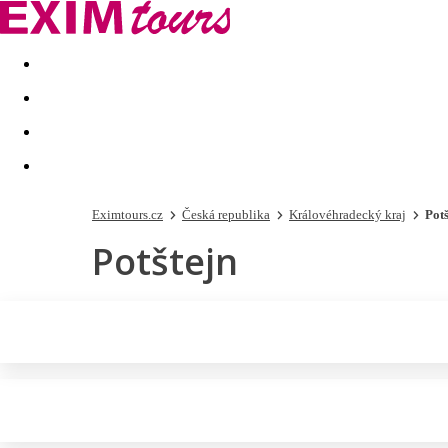
Akční nabídky
Last minute
First minute - Exotika a zim
Eximtours.cz
Česká republika
Královéhradecký kraj
Potš
Potštejn