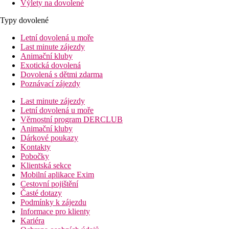
Výlety na dovolené
Typy dovolené
Letní dovolená u moře
Last minute zájezdy
Animační kluby
Exotická dovolená
Dovolená s dětmi zdarma
Poznávací zájezdy
Last minute zájezdy
Letní dovolená u moře
Věrnostní program DERCLUB
Animační kluby
Dárkové poukazy
Kontakty
Pobočky
Klientská sekce
Mobilní aplikace Exim
Cestovní pojištění
Časté dotazy
Podmínky k zájezdu
Informace pro klienty
Kariéra