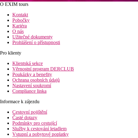
O EXIM tours
Kontakt
Pobočky
Kariéra
O nás
Užitečné dokumenty
Prohlášení o přístupnosti
Pro klienty
Klientská sekce
Věrnostní program DERCLUB
Poukázky a benefity
Ochrana osobních údajů
Nastavení soukromí
Compliance linka
Informace k zájezdu
Cestovní pojištění
Časté dotazy
Podmínky pro cestující
Služby k cestování letadlem
Vstupní a pobytové poplatky