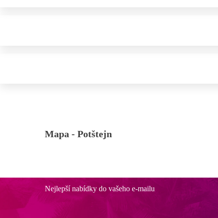
Mapa -
Potštejn
Nejlepší nabídky do vašeho e-mailu