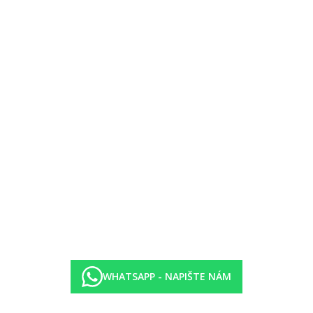
WHATSAPP - NAPIŠTE NÁM
 teplota vody).
i a CK nemá bližší informace k aktuálnímu provozu centra, nabízeným 