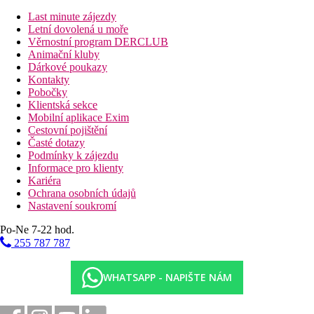
koupelna/WC (vysoušeč vlasů)
Last minute zájezdy
balkon nebo terasa
Letní dovolená u moře
Ostatní typy pokojů (pokud není uvedeno jinak, mají
Věrnostní program DERCLUB
pokoje výše uvedené vybavení)
Animační kluby
Jednolůžkový pokoj, Výhled zahrada
Dárkové poukazy
Dvoulůžkový pokoj, Výhled bazén
Kontakty
Rodinný pokoj, 2 ložnice, Výhled zahrada, Výhled
Pobočky
bazén
Klientská sekce
Mobilní aplikace Exim
Popis hotelu
Cestovní pojištění
vstupní hala s recepcí
Časté dotazy
hlavní restaurace
Podmínky k zájezdu
tématické restaurace
Informace pro klienty
několik barů
Kariéra
lobby bar
Ochrana osobních údajů
bar u bazénu
Nastavení soukromí
bar na pláži
několik bazénů (1 s možností vyhřívání v zimním období)
Po-Ne 7-22 hod.
lehátka, slunečníky a osušky zdarma
255 787 787
dětský bazén
skluzavky pro děti
dětské hřiště
WHATSAPP - NAPIŠTE NÁM
miniklub
Neverland Aqua Park
obchodní arkáda