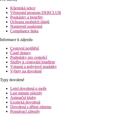
názvem „Tisíc a jedna noc“ vás okouzlí svou atmosférou a
orientální architekturou – a budete se zde opravdu cítit jako v
Klientská sekce
pohádce. Leží 2 kilometry od pláže, na níž zároveň pravidelně
Věrnostní program DERCLUB
jezdí kyvadlová doprava. Zdejší hosté mají zdarma k dispozici
Poukázky a benefity
část hotelové pláže hotelu Pickalbatros Dana Beach – s
Ochrana osobních údajů
pozvolným vstupem do moře. Mezi dvoupatrovými křídly hotelu
Nastavení soukromí
je k dispozici několik bazénů a pro děti i několik skluzavek.
Compliance linka
Vhodná dovolená pro rodiny s dětmi.
Informace k zájezdu
Vzdálenost
pláž: 2 km (shuttle bus)
Cestovní pojištění
letiště: 10 km Hurghada, 206 km Marsa Alam
Časté dotazy
centrum: 17 km
Podmínky pro cestující
nákupní možnosti: 0 m v hotelu
Služby k cestování letadlem
Vstupní a pobytové poplatky
Popis pokoje
Výlety na dovolené
Dvoulůžkový pokoj, Výhled zahrada
Typy dovolené
klimatizace
Letní dovolená u moře
telefon
Last minute zájezdy
TV se satelitním příjmem
Animační kluby
Wi-Fi (zdarma)
Exotická dovolená
minibar (zdarma doplňována voda)
Dovolená s dětmi zdarma
trezor (zdarma)
Poznávací zájezdy
set pro přípravu kávy a čaje