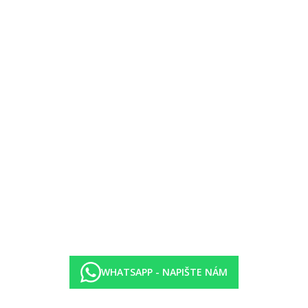
ětší než Deluxe pokoje, možnost přistýlky
tší než Deluxe pokoje,
blíže k pláži, možnost přistýlky
ce nutná
WHATSAPP - NAPIŠTE NÁM