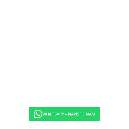
RANT, asijská MANZOKU RESTAURANT, španělská LA TERRAZA 
WHATSAPP - NAPIŠTE NÁM