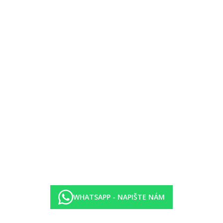
, rezervace nutná
WHATSAPP - NAPIŠTE NÁM