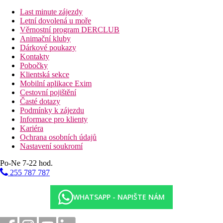
Last minute zájezdy
Letní dovolená u moře
Věrnostní program DERCLUB
Animační kluby
Dárkové poukazy
Kontakty
Pobočky
Klientská sekce
Mobilní aplikace Exim
Cestovní pojištění
Časté dotazy
Podmínky k zájezdu
Informace pro klienty
Kariéra
Ochrana osobních údajů
Nastavení soukromí
Po-Ne 7-22 hod.
255 787 787
WHATSAPP - NAPIŠTE NÁM