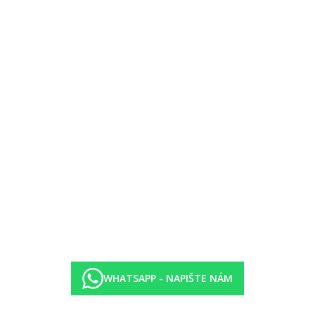
ská)- každá 1x za pobyt zdarma, rezervace nutná
tná
WHATSAPP - NAPIŠTE NÁM