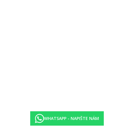
lienty (na vyžádání). Rampy v areálu.
WHATSAPP - NAPIŠTE NÁM