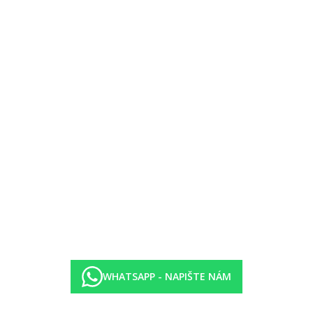
y)
stup do vody
WHATSAPP - NAPIŠTE NÁM