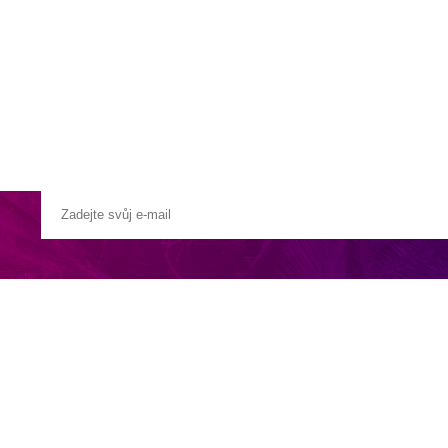
a u moře
Animační kluby
First minute – Léto 2027
Vě
ástí komplexu hotelů v Madinat Coraya. Díky skvělým podmínkám pro 
 a neomezemě využívat oblíbený aquapark Aqua Coraya Waterpark.