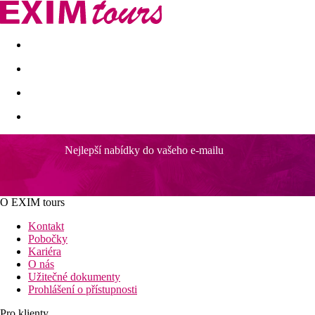
Akční nabídky
Last minute
First minute - Exotika a zim
Nejlepší nabídky do vašeho e-mailu
Jaz Neo Dar El Madina
Součást hotelového komplexu v Madinat Coraya
Aquapark pro děti i dospělé v Madinat Coraya
O EXIM tours
Vhodné podmínky pro šnorchlování a potápění
Wi-Fi v celém areálu vč. pokojů zdarma
Kontakt
Letiště Marsa Alam pouhých 7 km
Pobočky
Kariéra
Informace o hotelu
O nás
Jaz Neo Dar El Madina je menší příjemný hotel, který je souč
Užitečné dokumenty
světa. Na své si přijdou i rodiny s dětmi, které mohou zdarma
Prohlášení o přístupnosti
Vzdálenost
Pro klienty