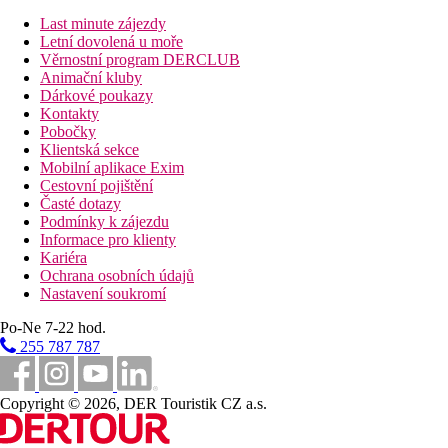
hlavní restaurace
Last minute zájezdy
restaurace á la carte (italská, orientální, asijská)- výběr 
Letní dovolená u moře
lobby bar
Věrnostní program DERCLUB
bar u bazénu
Animační kluby
bar na pláži
Dárkové poukazy
bazén (s možností vyhřívání v zimním období)
Kontakty
lehátka, slunečníky a osušky zdarma
Pobočky
dětský bazén (s možností vyhřívání v zimním období)
Klientská sekce
dětské hřiště
Mobilní aplikace Exim
miniklub
Cestovní pojištění
obchodní arkáda
Časté dotazy
Popis pláže
Podmínky k zájezdu
písčitá
Informace pro klienty
s pozvolným vstupem a korálovým podložím (doporučuje
Kariéra
vstup do moře také přes molo
Ochrana osobních údajů
lehátka, slunečníky a osušky zdarma
Nastavení soukromí
plážový bar
Po-Ne 7-22 hod.
Strava
255 787 787
All Inclusive
Snídaně, obědy a večeře formou bufetu
Pozdní snídaně
Copyright © 2026, DER Touristik CZ a.s.
Restaurace á la carte (italská, orientální, asijská)- výběr 
Během dne lehký snack, káva, čaj, sladké pečivo, zmrzlin