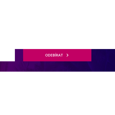
rnostní program DERCLUB
Pobočky
Časté dotazy
D
ODEBÍRAT
šnorchlování a potápění doporučujeme nejen milovníkům podmořského