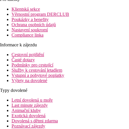
pláž: 400 m
letiště: 7 km Marsa Alam
Klientská sekce
centrum: 9 km Port Ghalib
Věrnostní program DERCLUB
nákupní možnosti: 0 m v hotelu
Poukázky a benefity
Ochrana osobních údajů
Popis pokoje
Nastavení soukromí
Compliance linka
Dvoulůžkový pokoj, Superior, Výhled zahrada
Informace k zájezdu
klimatizace
telefon
Cestovní pojištění
TV se satelitním příjmem
Časté dotazy
minibar (zdarma doplňována voda)
Podmínky pro cestující
set na přípravu kávy/čaje
Služby k cestování letadlem
koupelna/WC (vysoušeč vlasů)
Vstupní a pobytové poplatky
Wi-Fi (zdarma)
Výlety na dovolené
trezor (zdarma)
balkon
Typy dovolené
Ostatní typy pokojů (pokud není uvedeno jinak, mají pokoj
Letní dovolená u moře
Dvoulůžkový pokoj, Superior, Výhled bazén:
balkon n
Last minute zájezdy
Rodinný pokoj, Výhled zahrada:
prostornější místnost 
Animační kluby
Rodinný pokoj, Výhled bazén
:
prostornější místnost op
Exotická dovolená
Popis hotelu
Dovolená s dětmi zdarma
vstupní hala s recepcí
Poznávací zájezdy