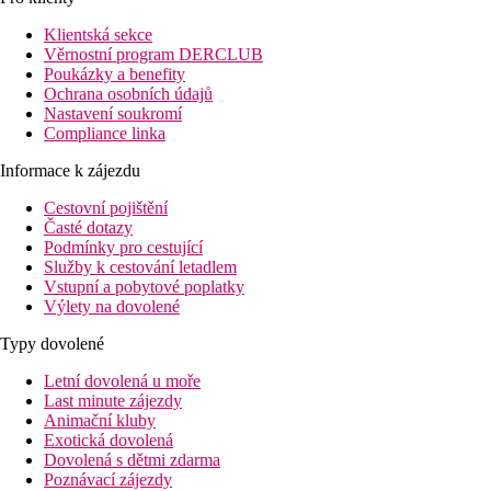
Vzdálenost
Klientská sekce
přibližně 40 minut jízdy od mezinárodního letiště Marsa
Věrnostní program DERCLUB
Allam cca 51 km
Poukázky a benefity
přibližně 15 minut jízdy autem od centra města Marsa
Ochrana osobních údajů
Allam
Nastavení soukromí
Písečná pláž se nachází cca 250 metrů od hotelu cca 7
Compliance linka
minut pěšky. (přes místní komunikaci).
Informace k zájezdu
Popis pokoje
Dvoulůžkový pokoj, s výhled do zahrady/bazén
Cestovní pojištění
cca 25 m²
Časté dotazy
klimatizace
Podmínky pro cestující
minibar ( zdarma doplňovaná voda)
Služby k cestování letadlem
trezor
Vstupní a pobytové poplatky
TV
Výlety na dovolené
koupelna se sprchovým koutem nebo vanou ( vysoušeč
vlasů)
Typy dovolené
pantofle a župan
set pro přípravu kávy/čaje
Letní dovolená u moře
telefon
Last minute zájezdy
Animační kluby
Ostatní typy pokojů
(pokud není uvedeno jinak, mají
Exotická dovolená
pokoje výše uvedené vybavení):
Dovolená s dětmi zdarma
Poznávací zájezdy
Dvoulůžkový pokoj Superior s výhledem do zahrady:
cca 60