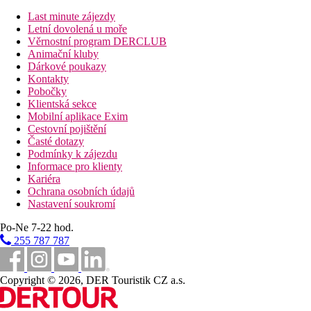
trezor (zdarma)
Last minute zájezdy
balkon
Letní dovolená u moře
Ostatní typy pokojů
(pokud není uvedeno jinak, mají
Věrnostní program DERCLUB
pokoje výše uvedené vybavení)
Animační kluby
Jednolůžkový pokoj, Superior, Výhled moře
Dárkové poukazy
Dvoulůžkový pokoj, Deluxe, Výhled moře:
ve vyšším
Kontakty
patře, kupole, balkon
Pobočky
Dvoulůžkový pokoj, Deluxe, Swim-Up:
přímý vstup do
Klientská sekce
sdíleného bazénu, cca 34 m²
Mobilní aplikace Exim
Jednolůžkový pokoj, Deluxe, Swim-Up
Cestovní pojištění
Bungalow, Deluxe, Swim-Up:
přímý vstup do sdíleného
Časté dotazy
bazénu, cca 38 m²
Podmínky k zájezdu
Rodinná Suita, Výhled bazén:
2 ložnice oddělené
Informace pro klienty
dveřmi, cca 48 m²
Kariéra
Rodinná Suita, Výhled moře:
2 ložnice oddělené
Ochrana osobních údajů
dveřmi, cca 48 m²
Nastavení soukromí
Popis hotelu
Po-Ne 7-22 hod.
vstupní hala s recepcí
255 787 787
hlavní restaurace
restaurace á la carte (asijská, italská a mezinárodní)- za
poplatek, rezervace nutná
Copyright © 2026, DER Touristik CZ a.s.
lobby bar
bar u bazénu
bar na pláži