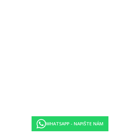
oře
WHATSAPP - NAPIŠTE NÁM
ybrané rozlévané nealkoholické nápoje, pivo a víno místní výroby