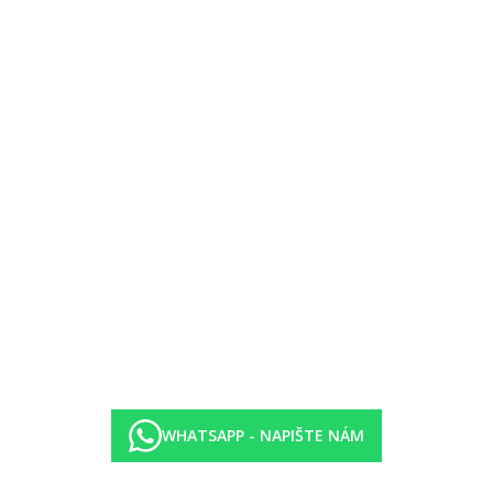
rvace nutná
y (10.00–24.00 hod.)
k), stolní tenis, plážový volleyball, šipky.
WHATSAPP - NAPIŠTE NÁM