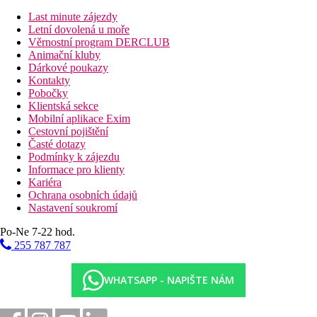
balkon nebo terasa (u většiny pokojů)
Last minute zájezdy
Ubytování za příplatek (pokud není uvedeno jinak, mají
Letní dovolená u moře
pokoje výše uvedené vybavení)
Věrnostní program DERCLUB
Jednolůžkový pokoj
Animační kluby
Dvoulůžkový pokoj, Superior, Výhled zahrada:
Dárkové poukazy
renovovaný
Kontakty
Dvoulůžkový pokoj, Superior, Výhled bazén, Boční
Pobočky
výhled moře:
renovovaný
Klientská sekce
Dvoulůžkový pokoj, Superior, Výhled moře:
Mobilní aplikace Exim
renovovaný
Cestovní pojištění
Dvoulůžkový pokoj, Elegant, Výhled zahrada:
Časté dotazy
renovovaný, modernější
Podmínky k zájezdu
Dvoulůžkový pokoj, Elegant, Výhled moře:
Informace pro klienty
renovovaný, modernější
Kariéra
Dvoulůžkový pokoj, Deluxe, Elegant, Výhled
Ochrana osobních údajů
zahrada:
prostornější, renovovaný, modernější, sofa
Nastavení soukromí
Dvoulůžkový pokoj, Deluxe, Elegant, Výhled moře:
prostornější, renovovaný, modernější, sofa
Po-Ne 7-22 hod.
Rodinný pokoj, 2 ložnice:
2 propojené dvoulůžkové
255 787 787
pokoje
Popis hotelu
WHATSAPP - NAPIŠTE NÁM
vstupní hala s recepcí
hlavní restaurace
4 restaurace á la carte (italská, BBQ, rybí, mexická)-