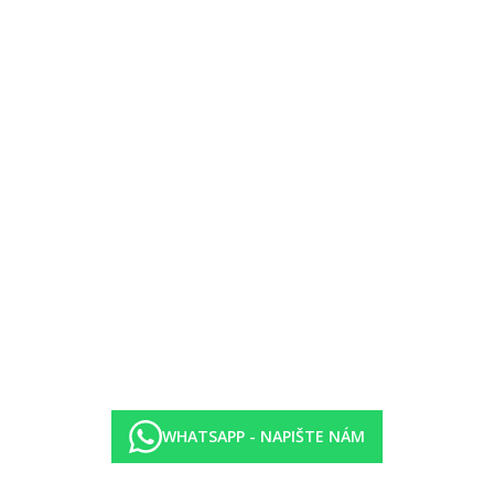
do sdíleného bazénu
ddělenou částí, 2x sofa, nebo 1x palanda a 1x sofa
enou částí, 2x sofa, nebo 1x palanda a 1x sofa, výhled bazén
s opticky oddělenou částí, 2x sofa, nebo 1x palanda a 1x sofa
oddělenou částí, 2x sofa, nebo 1x palanda a 1x sofa, přímý vstup do sd
italská, rybí)- zdarma, rezervace nutná
WHATSAPP - NAPIŠTE NÁM