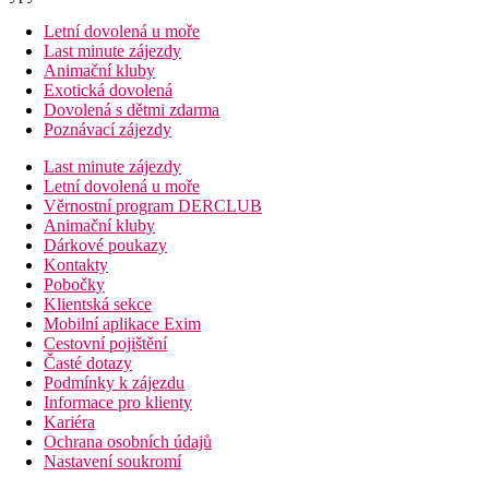
Letní dovolená u moře
Last minute zájezdy
Animační kluby
Exotická dovolená
Dovolená s dětmi zdarma
Poznávací zájezdy
Last minute zájezdy
Letní dovolená u moře
Věrnostní program DERCLUB
Animační kluby
Dárkové poukazy
Kontakty
Pobočky
Klientská sekce
Mobilní aplikace Exim
Cestovní pojištění
Časté dotazy
Podmínky k zájezdu
Informace pro klienty
Kariéra
Ochrana osobních údajů
Nastavení soukromí