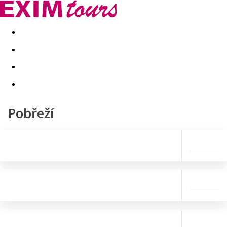
Akční nabídky
Last minute
First minute - Exotika a zim
Pobřeží