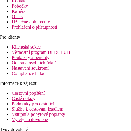
Kontakt
Pobočky
Kariéra
O nás
Užitečné dokumenty
Prohlášení o přístupnosti
Pro klienty
Klientská sekce
Věrnostní program DERCLUB
Poukázky a benefity
Ochrana osobních údajů
Nastavení soukromí
Compliance linka
Informace k zájezdu
Cestovní pojištění
Časté dotazy
Podmínky pro cestující
Služby k cestování letadlem
Vstupní a pobytové poplatky
Výlety na dovolené
Typy dovolené