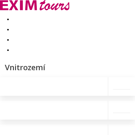
Akční nabídky
Last minute
First minute - Exotika a zim
Vnitrozemí