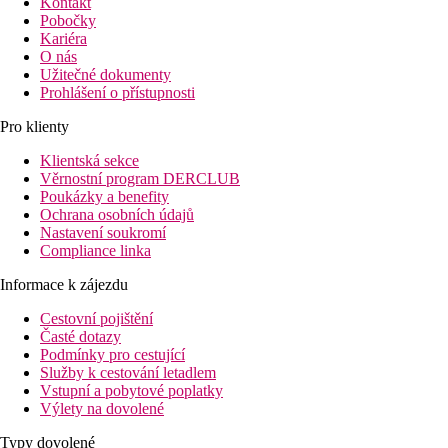
Kontakt
Pobočky
Kariéra
O nás
Užitečné dokumenty
Prohlášení o přístupnosti
Pro klienty
Klientská sekce
Věrnostní program DERCLUB
Poukázky a benefity
Ochrana osobních údajů
Nastavení soukromí
Compliance linka
Informace k zájezdu
Cestovní pojištění
Časté dotazy
Podmínky pro cestující
Služby k cestování letadlem
Vstupní a pobytové poplatky
Výlety na dovolené
Typy dovolené