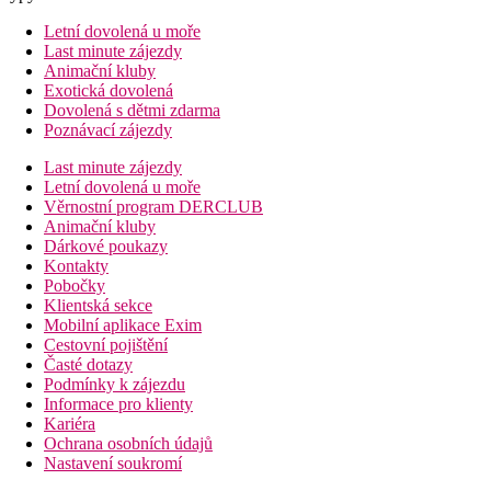
Letní dovolená u moře
Last minute zájezdy
Animační kluby
Exotická dovolená
Dovolená s dětmi zdarma
Poznávací zájezdy
Last minute zájezdy
Letní dovolená u moře
Věrnostní program DERCLUB
Animační kluby
Dárkové poukazy
Kontakty
Pobočky
Klientská sekce
Mobilní aplikace Exim
Cestovní pojištění
Časté dotazy
Podmínky k zájezdu
Informace pro klienty
Kariéra
Ochrana osobních údajů
Nastavení soukromí