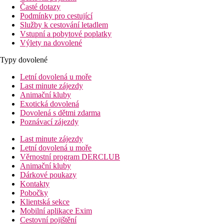
Časté dotazy
Podmínky pro cestující
Služby k cestování letadlem
Vstupní a pobytové poplatky
Výlety na dovolené
Typy dovolené
Letní dovolená u moře
Last minute zájezdy
Animační kluby
Exotická dovolená
Dovolená s dětmi zdarma
Poznávací zájezdy
Last minute zájezdy
Letní dovolená u moře
Věrnostní program DERCLUB
Animační kluby
Dárkové poukazy
Kontakty
Pobočky
Klientská sekce
Mobilní aplikace Exim
Cestovní pojištění