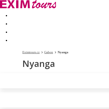
Akční nabídky
Last minute
First minute - Exotika a zim
Eximtours.cz
Gabon
Nyanga
Nyanga