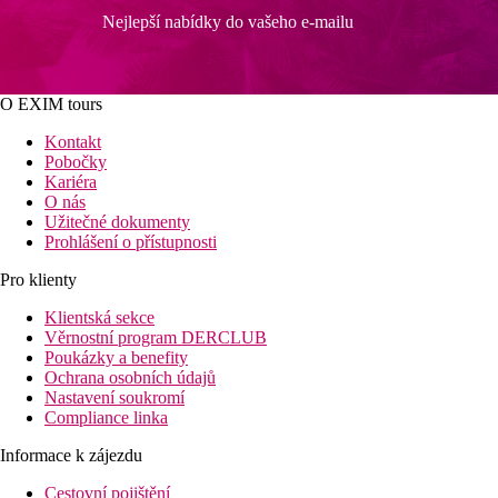
Nejlepší nabídky do vašeho e-mailu
O EXIM tours
Kontakt
Pobočky
Kariéra
O nás
Užitečné dokumenty
Prohlášení o přístupnosti
Pro klienty
Klientská sekce
Věrnostní program DERCLUB
Poukázky a benefity
Ochrana osobních údajů
Nastavení soukromí
Compliance linka
Informace k zájezdu
Cestovní pojištění